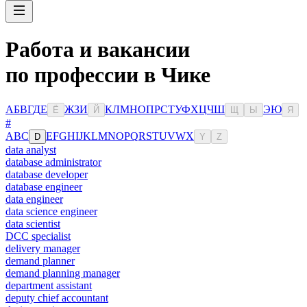
Работа и вакансии
по профессии в Чике
А
Б
В
Г
Д
Е
Ж
З
И
К
Л
М
Н
О
П
Р
С
Т
У
Ф
Х
Ц
Ч
Ш
Э
Ю
Ё
Й
Щ
Ы
Я
#
A
B
C
E
F
G
H
I
J
K
L
M
N
O
P
Q
R
S
T
U
V
W
X
D
Y
Z
data analyst
database administrator
database developer
database engineer
data engineer
data science engineer
data scientist
DCC specialist
delivery manager
demand planner
demand planning manager
department assistant
deputy chief accountant