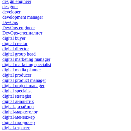
design engineer
designer
developer
development manager
DevOps
DevOps engineer
DevOps-специалист
digital buyer
digital creator
digital director
digital group head
digital marketing manager
digital marketing specialist
digital media planner
digital producer
digital product manager
digital project manager
digital specialist
digital strategist
digital-аналитик
digital-дизайнер
digital-маркетолог
digital-менеджер
digital-продюсер
digital-стратег