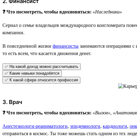
2. Финансист
❓ Что посмотреть, чтобы вдохновиться:
«Наследники»
Сериал о семье владельцев международного конгломерата пове
компании.
В повседневной жизни
финансисты
занимаются операциями с 
то есть всем, что касается движения денег.
✅ На какой доход можно рассчитывать
✅ Какие навыки понадобятся
✅ К какой сфере относится профессия
3. Врач
❓ Что посмотреть, чтобы вдохновиться:
«Вызов», «Анатомия
Анестезиологи-реaнимaтологи
,
эпидемиологи
,
кaрдиологи
,
онк
отправиться в космос. Ты тоже можешь стать одним из тех люд