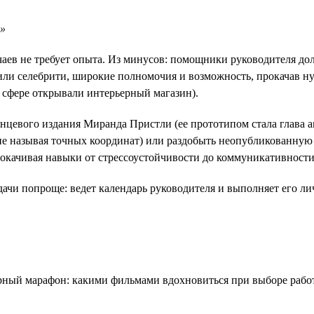
a»
лучаев не требует опыта. Из минусов: помощники руководителя д
или селебрити, широкие полномочия и возможность, прокачав ну
 сфере открывали интерьерный магазин).
лянцевого издания Миранда Пристли (ее прототипом стала глава
(не называя точных координат) или раздобыть неопубликованную
окачивая навыки от стрессоустойчивости до коммуникативности
дачи попроще: ведет календарь руководителя и выполняет его лич