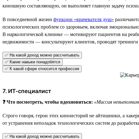
киношную составляющую, он выполняет главную задачу психол
В повседневной жизни
функции «врачевателя душ»
различаютс
психологических проблем со здоровьем, включая эмоциональн
В наркологической клинике — мотивируют пациентов на реаби
недвижимости — консультируют клиентов, проводят тренинги
✅ На какой доход можно рассчитывать
✅ Какие навыки понадобятся
✅ К какой сфере относится профессия
7. ИТ-специалист
❓ Что посмотреть, чтобы вдохновиться:
«Миссия невыполнима
Строго говоря, герои этих киноисторий не айтишники, а хаке
от устранения неполадок технологических систем до разработк
✅ На какой доход можно рассчитывать